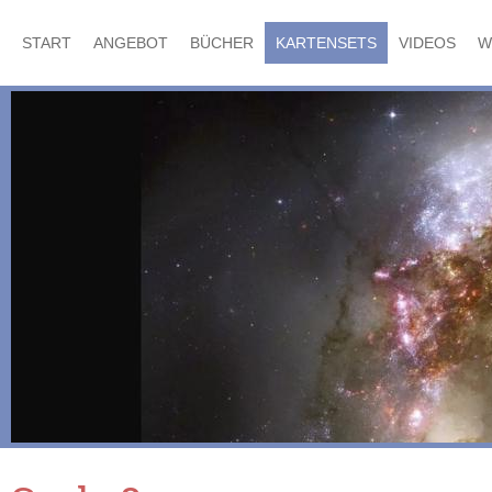
START
ANGEBOT
BÜCHER
KARTENSETS
VIDEOS
W