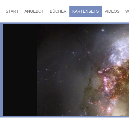
START
ANGEBOT
BÜCHER
KARTENSETS
VIDEOS
W