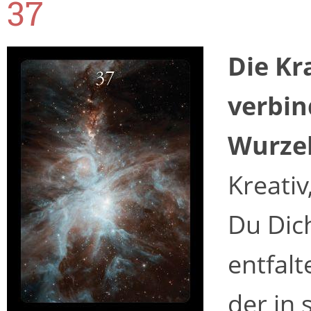
37
Die Kr
verbin
Wurzel
Kreativ
Du Dic
entfalt
der in 