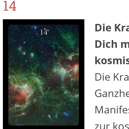
14
Die Kr
Dich m
kosmis
Die Kra
Ganzhei
Manifes
zur ko