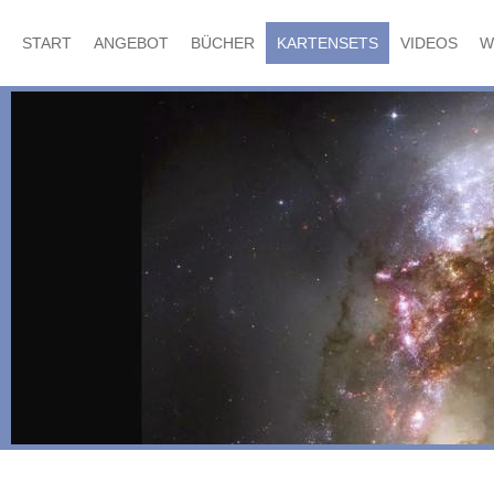
START
ANGEBOT
BÜCHER
KARTENSETS
VIDEOS
W